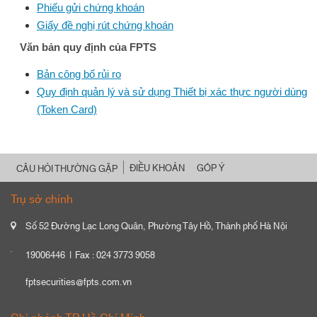
Phiếu gửi chứng khoán
Giấy đề nghị rút chứng khoán
Văn bản quy định của FPTS
Bản công bố rủi ro
Quy định quản lý và sử dụng Thiết bị xác thực người dùng
(Token Card)
ĐIỀU KHOẢN
GÓP Ý
CÂU HỎI THƯỜNG GẶP
Trụ sở chính
Số 52 Đường Lạc Long Quân, Phường Tây Hồ, Thành phố Hà Nội
19006446
Fax : 024 3773 9058
fptsecurities@fpts.com.vn