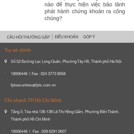
nào để thực hiện việc bảo lãnh
phát hành chứng khoán ra công
chúng?
ĐIỀU KHOẢN
GÓP Ý
CÂU HỎI THƯỜNG GẶP
Trụ sở chính
Số 52 Đường Lạc Long Quân, Phường Tây Hồ, Thành phố Hà Nội
19006446
Fax : 024 3773 9058
fptsecurities@fpts.com.vn
Chi nhánh TP. Hồ Chí Minh
Tầng 3, Tòa nhà 136-138 Lê Thị Hồng Gấm, Phường Bến Thành,
Thành phố Hồ Chí Minh
19006446
Fax : 028 6291 0607