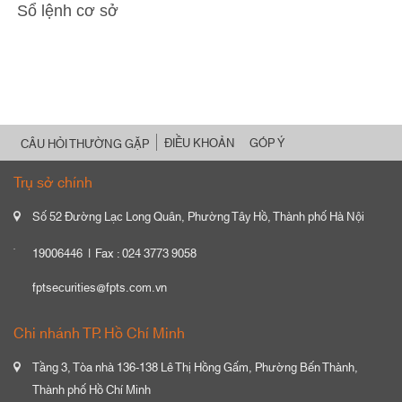
Sổ lệnh cơ sở
ĐIỀU KHOẢN
GÓP Ý
CÂU HỎI THƯỜNG GẶP
Trụ sở chính
Số 52 Đường Lạc Long Quân, Phường Tây Hồ, Thành phố Hà Nội
19006446
Fax : 024 3773 9058
fptsecurities@fpts.com.vn
Chi nhánh TP. Hồ Chí Minh
Tầng 3, Tòa nhà 136-138 Lê Thị Hồng Gấm, Phường Bến Thành,
Thành phố Hồ Chí Minh