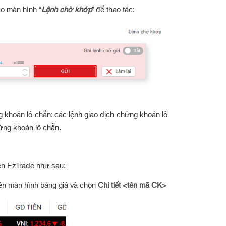
o màn hình “
Lệnh chờ khớp
” để thao tác:
ng khoán lô chẵn: các lệnh giao dịch chứng khoán lô
ứng khoán lô chẵn.
rên EzTrade như sau:
rên màn hình bảng giá và chọn
Chi tiết <tên mã CK>