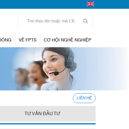
 ĐÔNG
VỀ FPTS
CƠ HỘI NGHỀ NGHIỆP
LIÊN HỆ
TƯ VẤN ĐẦU TƯ