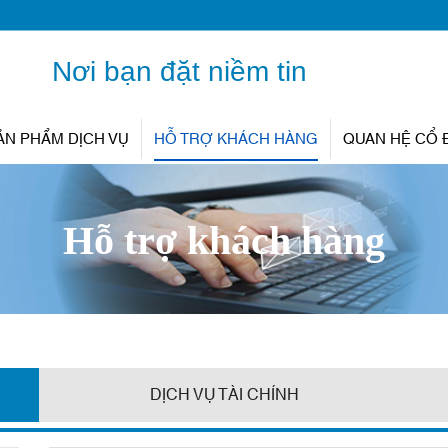
Nơi bạn đặt niềm tin
ẢN PHẨM DỊCH VỤ
HỖ TRỢ KHÁCH HÀNG
QUAN HỆ CỔ
Hỗ trợ khách hàng
DỊCH VỤ TÀI CHÍNH