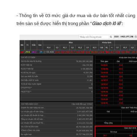
- Thông tin về 03 mức giá dư mua và dư bán tốt nhất cùng 
trên sàn sẽ được hiển thị trong phần “
Giao dịch lô lẻ
”: