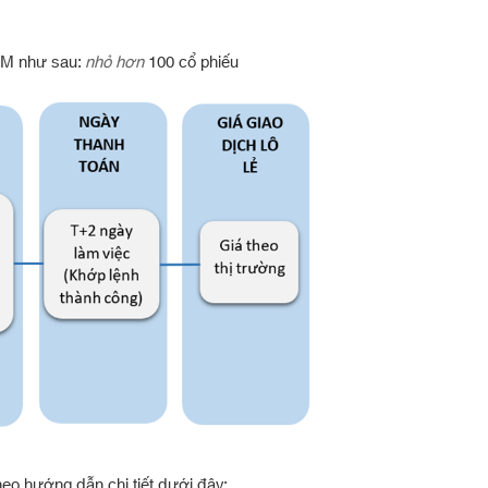
OM như sau:
nhỏ hơn
100 cổ phiếu
heo hướng dẫn chi tiết dưới đây: