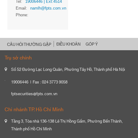
Tel:
19006446
| Ext:4514
Email:
namlh@fpts.com.vn
Phone:
ĐIỀU KHOẢN
GÓP Ý
CÂU HỎI THƯỜNG GẶP
Trụ sở chính
Số 52 Đường Lạc Long Quân, Phường Tây Hồ, Thành phố Hà Nội
19006446
Fax : 024 3773 9058
fptsecurities@fpts.com.vn
Chi nhánh TP. Hồ Chí Minh
Tầng 3, Tòa nhà 136-138 Lê Thị Hồng Gấm, Phường Bến Thành,
Thành phố Hồ Chí Minh