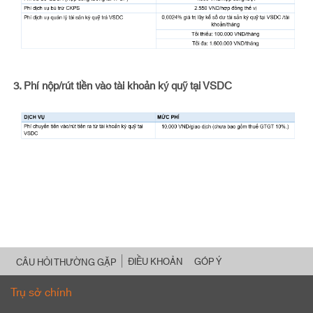
3.
Phí nộp/rút tiền vào tài khoản ký quỹ tại VSDC
ĐIỀU KHOẢN
GÓP Ý
CÂU HỎI THƯỜNG GẶP
Trụ sở chính