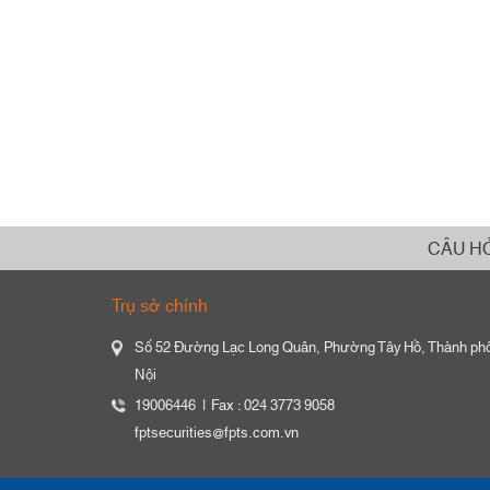
CÂU H
Trụ sở chính
Số 52 Đường Lạc Long Quân, Phường Tây Hồ, Thành ph
Nội
19006446
Fax : 024 3773 9058
fptsecurities@fpts.com.vn