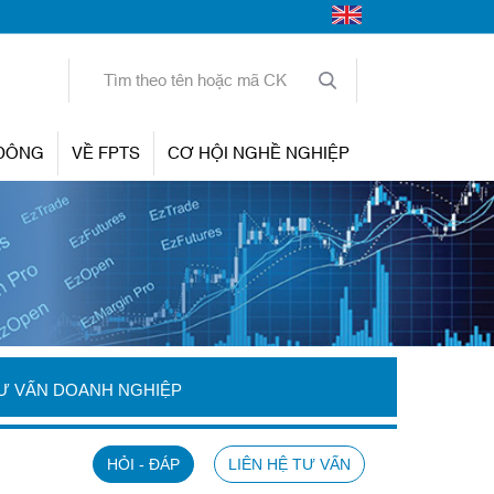
 ĐÔNG
VỀ FPTS
CƠ HỘI NGHỀ NGHIỆP
Ư VẤN DOANH NGHIỆP
HỎI - ĐÁP
LIÊN HỆ TƯ VẤN