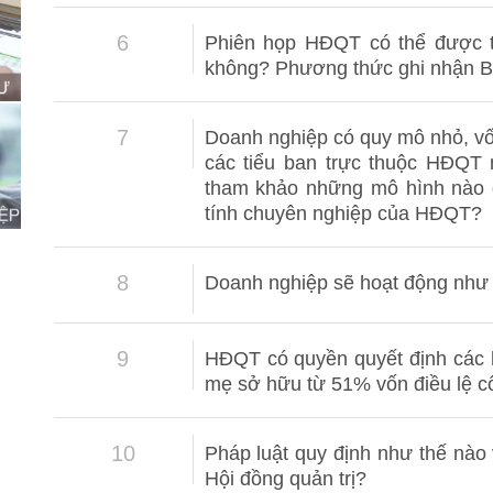
6
Phiên họp HĐQT có thể được t
không? Phương thức ghi nhận B
7
Doanh nghiệp có quy mô nhỏ, vố
các tiểu ban trực thuộc HĐQT
tham khảo những mô hình nào để
tính chuyên nghiệp của HĐQT?
8
Doanh nghiệp sẽ hoạt động như 
9
HĐQT có quyền quyết định các h
mẹ sở hữu từ 51% vốn điều lệ c
10
Pháp luật quy định như thế nào v
Hội đồng quản trị?