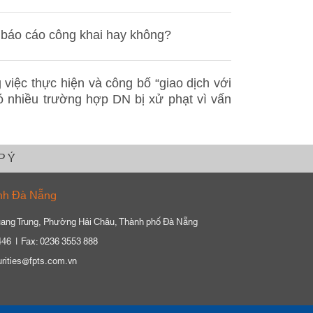
báo cáo công khai hay không?
 việc thực hiện và công bố “giao dịch với
có nhiều trường hợp DN bị xử phạt vì vấn
P Ý
nh Đà Nẵng
ang Trung, Phường Hải Châu, Thành phố Đà Nẵng
446
Fax: 0236 3553 888
urities@fpts.com.vn