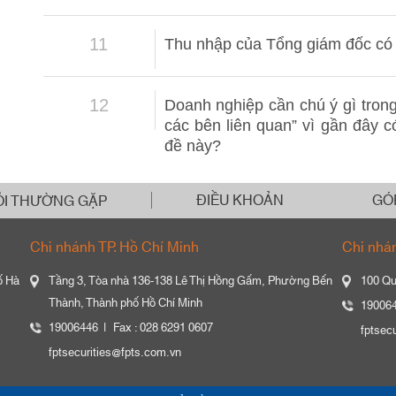
11
Thu nhập của Tổng giám đốc có 
12
Doanh nghiệp cần chú ý gì trong
các bên liên quan” vì gần đây 
đề này?
ĐIỀU KHOẢN
GÓ
ỎI THƯỜNG GẶP
Chi nhánh TP. Hồ Chí Minh
Chi nhá
ố Hà
Tầng 3, Tòa nhà 136-138 Lê Thị Hồng Gấm, Phường Bến
100 Qu
Thành, Thành phố Hồ Chí Minh
19006
19006446
Fax : 028 6291 0607
fptsec
fptsecurities@fpts.com.vn