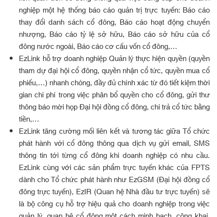
nghiệp một hệ thống báo cáo quản trị trực tuyến: Báo cáo
thay đổi danh sách cổ đông, Báo cáo hoạt động chuyển
nhượng, Báo cáo tỷ lệ sở hữu, Báo cáo sở hữu của cổ
đông nước ngoài, Báo cáo cơ cấu vốn cổ đông,…
EzLink hỗ trợ doanh nghiệp Quản lý thực hiện quyền (quyền
tham dự đại hội cổ đông, quyền nhận cổ tức, quyền mua cổ
phiếu,…) nhanh chóng, đầy đủ chính xác từ đó tiết kiệm thời
gian chi phí trong việc phân bổ quyền cho cổ đông, gửi thư
thông báo mời họp Đại hội đồng cổ đông, chi trả cổ tức bằng
tiền,…
EzLink tăng cường mối liên kết và tương tác giữa Tổ chức
phát hành với cổ đông thông qua dịch vụ gửi email, SMS
thông tin tới từng cổ đông khi doanh nghiệp có nhu cầu.
EzLink cùng với các sản phẩm trực tuyến khác của FPTS
dành cho Tổ chức phát hành như EzGSM (Đại hội đồng cổ
đông trực tuyến), EzIR (Quan hệ Nhà đầu tư trực tuyến) sẽ
là bộ công cụ hỗ trợ hiệu quả cho doanh nghiệp trong việc
quản lý, quan hệ cổ đông một cách minh bạch, công khai,