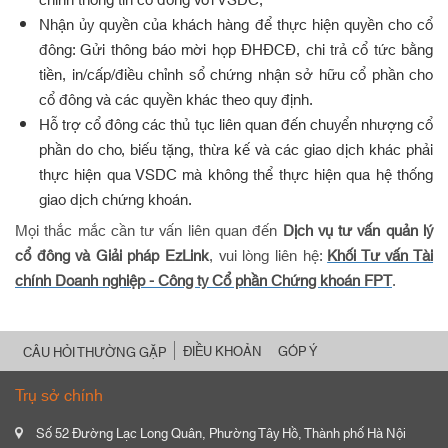
chỉnh thông tin cổ đông với VSDC;
Nhận ủy quyền của khách hàng để thực hiện quyền cho cổ
đông: Gửi thông báo mời họp ĐHĐCĐ, chi trả cổ tức bằng
tiền, in/cấp/điều chỉnh sổ chứng nhận sở hữu cổ phần cho
cổ đông và các quyền khác theo quy định.
Hỗ trợ cổ đông các thủ tục liên quan đến chuyển nhượng cổ
phần do cho, biếu tặng, thừa kế và các giao dịch khác phải
thực hiện qua VSDC mà không thể thực hiện qua hệ thống
giao dịch chứng khoán.
Mọi thắc mắc cần tư vấn liên quan đến
Dịch vụ tư vấn quản lý
cổ đông và Giải pháp EzLink
, vui lòng liên hệ:
Khối Tư vấn Tài
chính Doanh nghiệp - Công ty Cổ phần Chứng khoán FPT
.
ĐIỀU KHOẢN
GÓP Ý
CÂU HỎI THƯỜNG GẶP
Trụ sở chính
Số 52 Đường Lạc Long Quân, Phường Tây Hồ, Thành phố Hà Nội