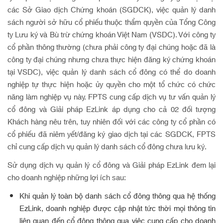
các Sở Giao dịch Chứng khoán (SGDCK), việc quản lý danh
sách người sở hữu cổ phiếu thuộc thẩm quyền của Tổng Công
ty Lưu ký và Bù trừ chứng khoán Việt Nam (VSDC). Với công ty
cổ phần thông thường (chưa phải công ty đại chúng hoặc đã là
công ty đại chúng nhưng chưa thực hiện đăng ký chứng khoán
tại VSDC), việc quản lý danh sách cổ đông có thể do doanh
nghiệp tự thực hiện hoặc ủy quyền cho một tổ chức có chức
năng làm nghiệp vụ này. FPTS cung cấp dịch vụ tư vấn quản lý
cổ đông và Giải pháp EzLink áp dụng cho cả 02 đối tượng
Khách hàng nêu trên, tuy nhiên đối với các công ty cổ phần có
cổ phiếu đã niêm yết/đăng ký giao dịch tại các SGDCK, FPTS
chỉ cung cấp dịch vụ quản lý danh sách cổ đông chưa lưu ký.
Sử dụng dịch vụ quản lý cổ đông và Giải pháp EzLink đem lại
cho doanh nghiệp những lợi ích sau:
Khi quản lý toàn bộ danh sách cổ đông thông qua hệ thống
EzLink, doanh nghiệp được cập nhật tức thời mọi thông tin
liên quan đến cổ đông thông qua việc cung cấp cho doanh