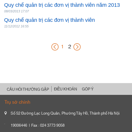
Quy chế quản trị các đơn vị thành viên năm 2013
08/03/2013 17:07
Quy chế quản trị các đơn vị thành viên
11/12/2012 16:55
1
2
ĐIỀU KHOẢN
GÓP Ý
CÂU HỎI THƯỜNG GẶP
Trụ sở chính
Số 52 Đường Lạc Long Quân, Phường Tây Hồ, Thành phố Hà Nội
19006446
Fax : 024 3773 9058