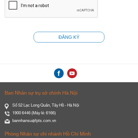
ĐĂNG KÝ
Ban Nhân sự trụ sở chính Hà Nội
Số 52 Lạc Long Quân, Tây Hồ - Hà Nội
1900 6446 (Máy lẻ: 6166)
bannhansu@fpts.com.vn
Phòng Nhân sự chi nhánh Hồ Chí Minh