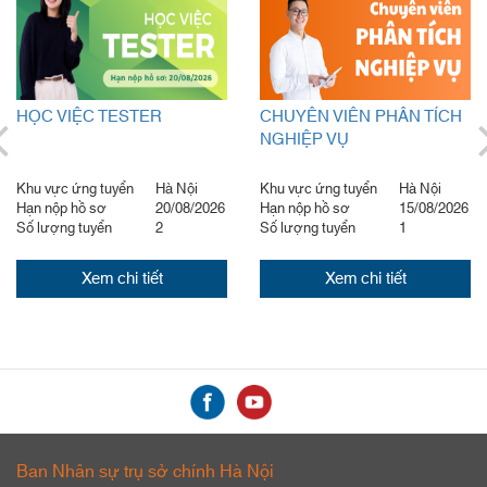
CHUYÊN VIÊN PHÂN TÍCH
CHƯƠNG TRÌNH ĐÀO TẠO
NGHIỆP VỤ
CHUYÊN VIÊN MÔI GIỚI
CHỨNG KHOÁN – PHÁT
TRIỂN KHÁCH HÀNG CÁ
Khu vực ứng tuyển
Hà Nội
Khu vực ứng tuyển
Hà Nội
NHÂN
Hạn nộp hồ sơ
15/08/2026
Hạn nộp hồ sơ
15/08/2026
Số lượng tuyển
1
Số lượng tuyển
20
Xem chi tiết
Xem chi tiết
Ban Nhân sự trụ sở chính Hà Nội