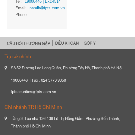
Tel:
19006446
| Ext:4514
Email:
namlh@fpts.com.vn
Phone:
ĐIỀU KHOẢN
GÓP Ý
CÂU HỎI THƯỜNG GẶP
Trụ sở chính
Số 52 Đường Lạc Long Quân, Phường Tây Hồ, Thành phố Hà Nội
19006446
Fax : 024 3773 9058
fptsecurities@fpts.com.vn
Chi nhánh TP. Hồ Chí Minh
Tầng 3, Tòa nhà 136-138 Lê Thị Hồng Gấm, Phường Bến Thành,
Thành phố Hồ Chí Minh